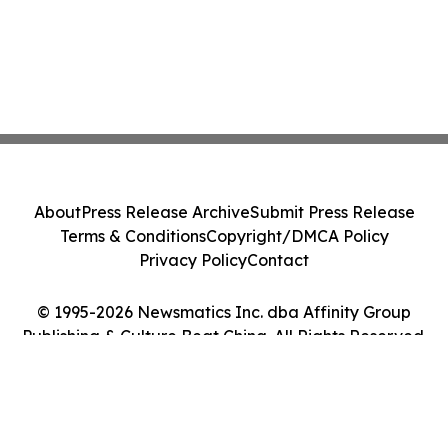
About
Press Release Archive
Submit Press Release
Terms & Conditions
Copyright/DMCA Policy
Privacy Policy
Contact
© 1995-2026 Newsmatics Inc. dba Affinity Group
Publishing & Culture Beat China. All Rights Reserved.
Cookie Settings / Your Privacy Choices