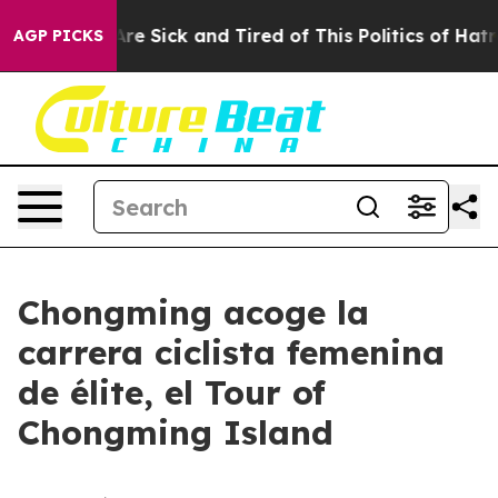
People Are Sick and Tired of This Politics of Hatred”
T
AGP PICKS
Chongming acoge la
carrera ciclista femenina
de élite, el Tour of
Chongming Island